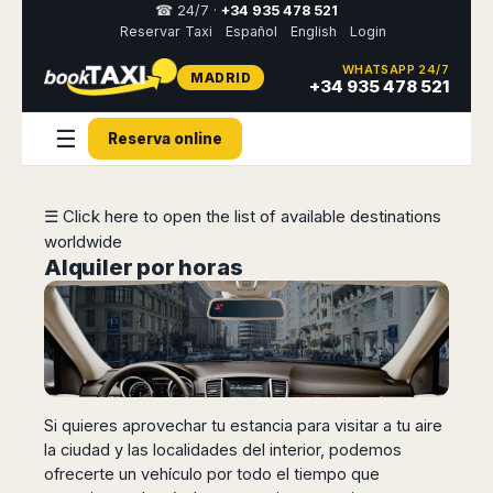
☎ 24/7 ·
+34 935 478 521
Reservar Taxi
Español
English
Login
WHATSAPP 24/7
MADRID
Select
+34 935 478 521
your
destination,
☰
you
Reserva online
will
be
redirected
☰ Click here to open the list of available destinations
to
the
worldwide
local
Alquiler por horas
website
Spain
Italy
Rest
Middle
Usa
of
East
&
Barcelona
Milan
Europe
Canada
Dubai
Girona
Turin
Brussels
New
Abu
Reus
Genoa
Si quieres aprovechar tu estancia para visitar a tu aire
York
Luxembourg
Dhabi
Madrid
Trieste
la ciudad y las localidades del interior, podemos
Los
Geneva
Amman
Zaragoza
Venice
ofrecerte un vehículo por todo el tiempo que
Angeles
Zurich
Madaba
Bilbao
Venice