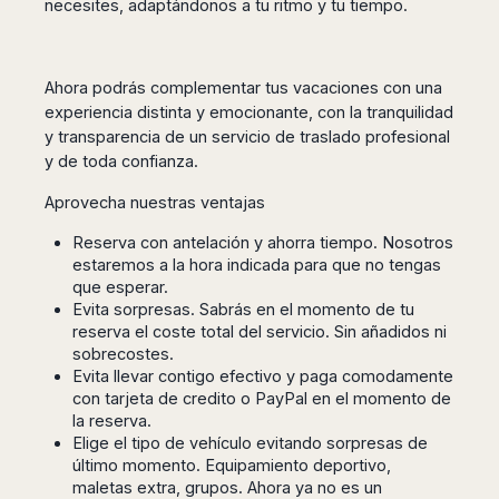
necesites, adaptándonos a tu ritmo y tu tiempo.
San
Amsterdam
Kuwait
(Gondola
San
Francisco
Tours)
Eindhoven
Doha
Sebastian
Las
Verona
Rotterdam
Jeddah
Vigo
Vegas
Ahora podrás complementar tus vacaciones con una
Bologna
The
Medina
Santiago
Anchorage
experiencia distinta y emocionante, con la tranquilidad
Hague
de
Rimini
Riyadh
Atlanta
y transparencia de un servicio de traslado profesional
Compostela
Utrecht
Florence
Taif
Baltimore
y de toda confianza.
La
Stockholm
Pisa
Abha
Boston
Coruña
Gothenburg
Aprovecha nuestras ventajas
Perugia
Muscat
Chicago
Valencia
Malmo
Ancona
Asia
Columbus
Reserva con antelación y ahorra tiempo. Nosotros
Alicante
Lulea
Rome
estaremos a la hora indicada para que no tengas
Dallas
Castellón
Antalya
Kalmar
Pescara
que esperar.
Detroit
Mallorca
Bangkok
Kiruna
Evita sorpresas. Sabrás en el momento de tu
Naples
Houston
Menorca
Puket
reserva el coste total del servicio. Sin añadidos ni
Oslo
Olbia
Memphis
sobrecostes.
Ibiza
Krabi
Copenaghen
Alghero
Nashville
Evita llevar contigo efectivo y paga comodamente
Sevilla
Samui
Helsinki
Cagliari
con tarjeta de credito o PayPal en el momento de
Phoenix
Jerez
Chiang
Rovaniemi
Bari
la reserva.
Portland
Mai
Almeria
Malta
Elige el tipo de vehículo evitando sorpresas de
Brindisi
San
Pattaya
Malaga
último momento. Equipamiento deportivo,
Prague
Lecce
Diego
Phi
maletas extra, grupos. Ahora ya no es un
Marbella
Budapest
Lamezia